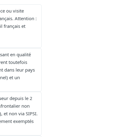
ce ou visite
nçais. Attention :
l français et
ssant en qualité
vent toutefois
nt dans leur pays
nel) et un
ueur depuis le 2
sfrontalier non
, et non via SIPSI.
èrement exemptés