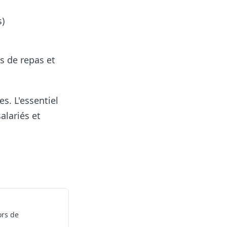
s)
s de repas et
s. L'essentiel
alariés et
ors de