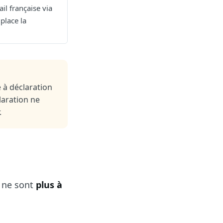
il française via
place la
 à déclaration
laration ne
.
s ne sont
plus à