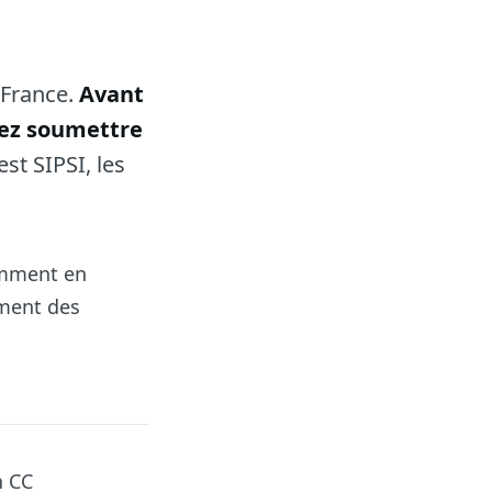
 France.
Avant
evez soumettre
st SIPSI, les
tamment en
ment des
n CC