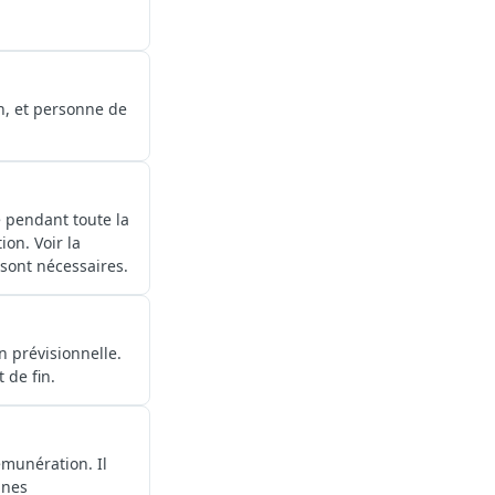
n, et personne de
 pendant toute la
on. Voir la
 sont nécessaires.
n prévisionnelle.
 de fin.
émunération. Il
nnes