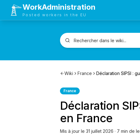
WorkAdministration
Posted workers in the EU
Wiki
France
France
Déclaration SIP
en France
Mis à jour le
31 juillet 2026
·
7
min de le