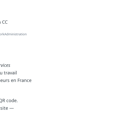
n CC
WorkAdministration
rvices
u travail
leurs en France
 QR code.
 site —