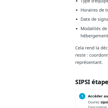
Type d'équip
Horaires de t
Date de signa
Modalités de 
hébergemen
Cela rend la déc
reste : coordonn
représentant.
SIPSI étap
Accéder au 
1
Ouvrez
sips
l'inscriptio