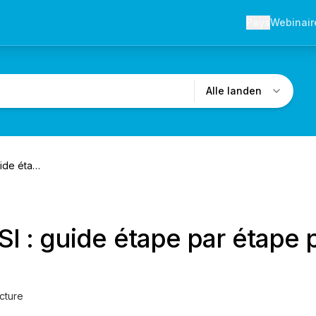
Pays
Webinair
Alle landen
Déclaration SIPSI : guide étape par étape pour travailler en France
SI : guide étape par étape p
cture