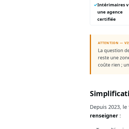
Intérimaires v
une agence
certifiée
ATTENTION — VI
La question de
reste une zone
coûte rien ; u
Simplificat
Depuis 2023, le
renseigner
: