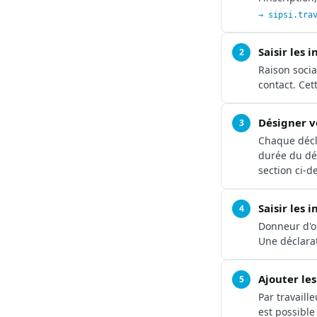
→ sipsi.tra
Saisir les 
2
Raison soci
contact. Cet
Désigner v
3
Chaque décl
durée du dét
section ci-d
Saisir les 
4
Donneur d'or
Une déclarat
Ajouter les
5
Par travaill
est possible