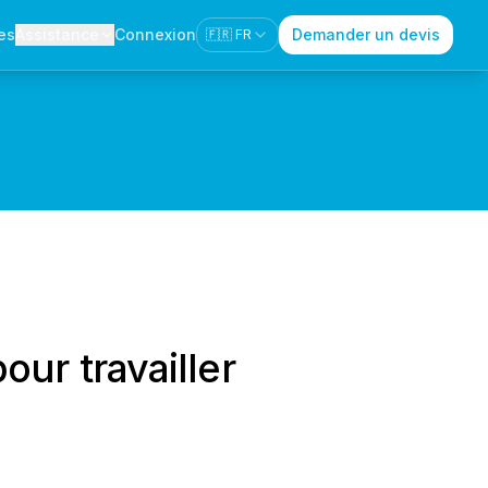
es
Assistance
Connexion
Demander un devis
🇫🇷
FR
our travailler