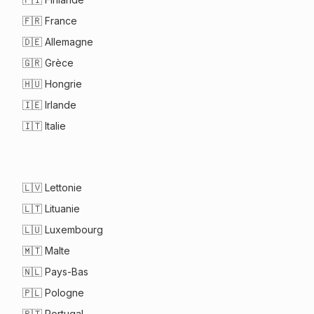
🇫🇷
France
🇩🇪
Allemagne
🇬🇷
Grèce
🇭🇺
Hongrie
🇮🇪
Irlande
🇮🇹
Italie
🇱🇻
Lettonie
🇱🇹
Lituanie
🇱🇺
Luxembourg
🇲🇹
Malte
🇳🇱
Pays-Bas
🇵🇱
Pologne
🇵🇹
Portugal