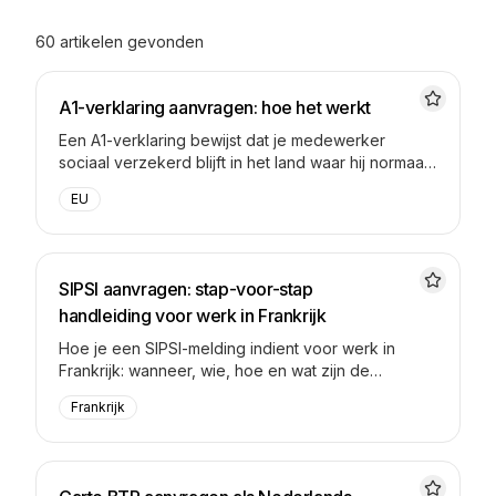
60 artikelen gevonden
A1-verklaring aanvragen: hoe het werkt
Een A1-verklaring bewijst dat je medewerker
sociaal verzekerd blijft in het land waar hij normaal
werkt. Wie vraagt hem aan, hoe lang duurt dat, en
EU
wat moet er bij een controle bij zitten?
SIPSI aanvragen: stap-voor-stap
handleiding voor werk in Frankrijk
Hoe je een SIPSI-melding indient voor werk in
Frankrijk: wanneer, wie, hoe en wat zijn de
gevolgen van niet-melden. Stap-voor-stap.
Frankrijk