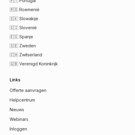
🇵🇹
Portugal
🇷🇴
Roemenië
🇸🇰
Slowakije
🇸🇮
Slovenië
🇪🇸
Spanje
🇸🇪
Zweden
🇨🇭
Zwitserland
🇬🇧
Verenigd Koninkrijk
Links
Offerte aanvragen
Helpcentrum
Nieuws
Webinars
Inloggen