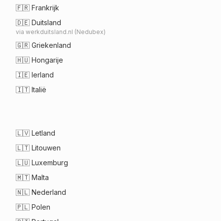
🇫🇷
Frankrijk
🇩🇪
Duitsland
via werkduitsland.nl (Nedubex)
🇬🇷
Griekenland
🇭🇺
Hongarije
🇮🇪
Ierland
🇮🇹
Italië
🇱🇻
Letland
🇱🇹
Litouwen
🇱🇺
Luxemburg
🇲🇹
Malta
🇳🇱
Nederland
🇵🇱
Polen