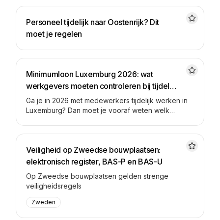
Personeel tijdelijk naar Oostenrijk? Dit
moet je regelen
Minimumloon Luxemburg 2026: wat
werkgevers moeten controleren bij tijdelijk
werk
Ga je in 2026 met medewerkers tijdelijk werken in
Luxemburg? Dan moet je vooraf weten welk
minimumloon geldt. Werk je in bouw, installatie,
service, onderhoud of techniek? Dan moet je bijna
altijd ook kijken of er een Luxemburgse sector-cao
Veiligheid op Zweedse bouwplaatsen:
geldt. Een sector-cao is een pakket afspraken voor
een bepaalde sector. Denk aan bouw, elektro,
elektronisch register, BAS-P en BAS-U
dakwerk, liften of installatiewerk. Als je
Op Zweedse bouwplaatsen gelden strenge
werkzaamheden daaronder vallen, kan het loon
veiligheidsregels
hoger zijn dan het gewone minimumloon. Praktisch
gezegd: kijk niet alleen naar het
Zweden
minimumloonbedrag. Kijk ook welk werk je precies
in Luxemburg doet.