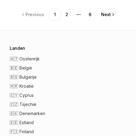
Previous
1
2
6
Next
More pages
Landen
🇦🇹
Oostenrijk
🇧🇪
België
🇧🇬
Bulgarije
🇭🇷
Kroatië
🇨🇾
Cyprus
🇨🇿
Tsjechië
🇩🇰
Denemarken
🇪🇪
Estland
🇫🇮
Finland