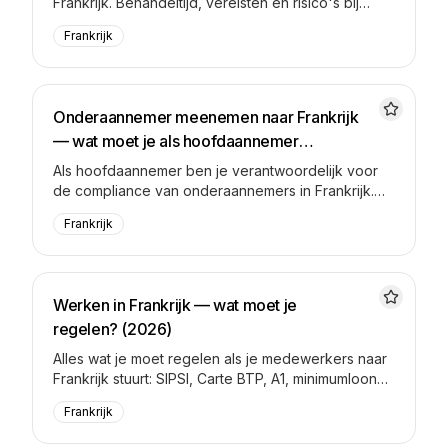
Frankrijk. Behandeltijd, vereisten en risico's bij
ontbreken.
Frankrijk
Onderaannemer meenemen naar Frankrijk
— wat moet je als hoofdaannemer
regelen?
Als hoofdaannemer ben je verantwoordelijk voor
de compliance van onderaannemers in Frankrijk.
Zorgplicht, boetes, ketenaansprakelijkheid.
Frankrijk
Werken in Frankrijk — wat moet je
regelen? (2026)
Alles wat je moet regelen als je medewerkers naar
Frankrijk stuurt: SIPSI, Carte BTP, A1, minimumloon
en meer. Actueel voor 2026.
Frankrijk